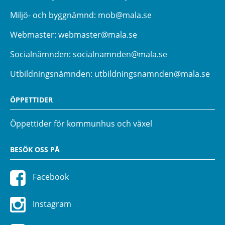
Miljö- och byggnämnd:
mob@mala.se
Webmaster:
webmaster@mala.se
Socialnämnden:
socialnamnden@mala.se
Utbildningsnämnden:
utbildningsnamnden@mala.se
ÖPPETTIDER
Öppettider för kommunhus och växel
BESÖK OSS PÅ
Facebook
Instagram