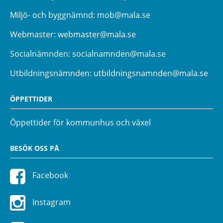
Miljö- och byggnämnd:
mob@mala.se
Webmaster:
webmaster@mala.se
Socialnämnden:
socialnamnden@mala.se
Utbildningsnämnden:
utbildningsnamnden@mala.se
ÖPPETTIDER
Öppettider för kommunhus och växel
BESÖK OSS PÅ
Facebook
Instagram