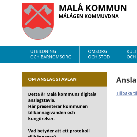
MALÅ KOMMUN
MÁLÁGEN KOMMUVDNA
UTBILDNING
OMSORG
KUL
OCH BARNOMSORG
OCH STÖD
OCH 
Ansla
OM ANSLAGSTAVLAN
Tillbaka t
Detta är Malå kommuns digitala
anslagstavla.
Här presenterar kommunen
tillkännagivanden och
kungörelser.
Vad betyder att ett protokoll
tillkännages?