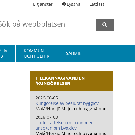
E-tjänster
Lyssna
Lättläst
LIV
KOMMUN
SÁBMIE
BB
OCH POLITIK
TILLKÄNNAGIVANDEN
/KUNGÖRELSER
2026-06-05
Kungörelse av beslutat bygglov
Malå/Norsjö Miljö- och byggnämnd
2026-07-03
Underrättelse om inkommen
ansökan om bygglov
Malå/Norsjö Miljö- och byggnämnd