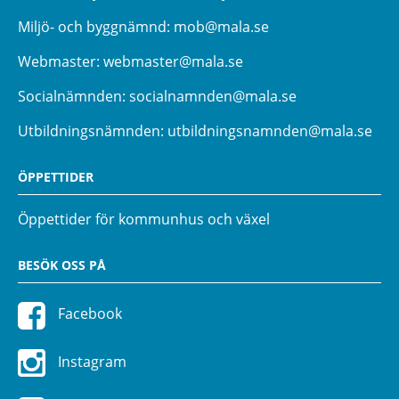
Miljö- och byggnämnd:
mob@mala.se
Webmaster:
webmaster@mala.se
Socialnämnden:
socialnamnden@mala.se
Utbildningsnämnden:
utbildningsnamnden@mala.se
ÖPPETTIDER
Öppettider för kommunhus och växel
BESÖK OSS PÅ
Facebook
Instagram