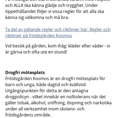
och ALLA ska känna glädje och trygghet. Under
öppethållandet följer vi vissa regler för att alla ska
känna sig välkomna och må bra.
Ta del av gällande regler och riktlinjer här: Regler och
riktlinjer på fritidsgården Kosmos
Vid besök på gården, kom ihåg: kläder efter väder - vi
är gärna och ofta ute en stund!
Drogfri mötesplats
Fritidsgården Kosmos är en drogfri mötesplats för
barn och unga, både dagtid och kvällstid.
Utgångspunkten för detta är den antagna
drogpolicyn - vilket innebär en nolltolerans när det
gäller tobak, alkohol, sniffning, dopning och narkotika
under all verksamhet inom skolans- och
fritidsgårdens område.