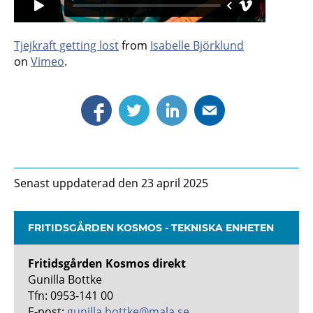
Tjejkraft getting lost
from
Isabelle Björklund
on
Vimeo
.
Senast uppdaterad den 23 april 2025
FRITIDSGÅRDEN KOSMOS - TEKNISKA ENHETEN
Fritidsgården Kosmos direkt
Gunilla Bottke
Tfn: 0953-141 00
E-post:
gunilla.bottke@mala.se