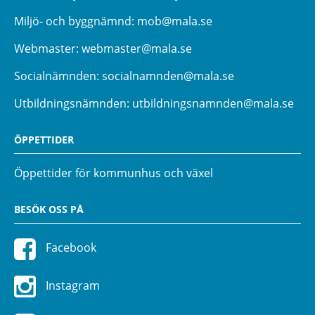
Miljö- och byggnämnd:
mob@mala.se
Webmaster:
webmaster@mala.se
Socialnämnden:
socialnamnden@mala.se
Utbildningsnämnden:
utbildningsnamnden@mala.se
ÖPPETTIDER
Öppettider för kommunhus och växel
BESÖK OSS PÅ
Facebook
Instagram