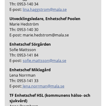
Tfn: 0953-140 34
E-post:
lina.haggstrom@mala.se
Utvecklingsledare, Enhetschef Poolen
Marie Hedström
Tfn: 0953-140 30
E-post: marie.hedstrom@mala.se
Enhetschef Sörgården
Sofie Mattsson
Tfn: 0953-141 84
E-post:
sofie.mattsson@mala.se
Enhetschef Miklagård
Lena Norrman
Tfn: 0953-141 33
E-post:
lena.norrman@mala.se
TF Enhetschef HSL (kommunens hälso- och
sjukvård)