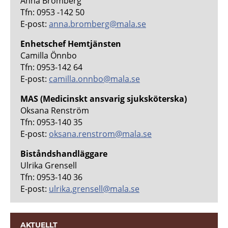
Anna Bromberg
Tfn: 0953 -142 50
E-post:
anna.bromberg@mala.se
Enhetschef Hemtjänsten
Camilla Önnbo
Tfn: 0953-142 64
E-post:
camilla.onnbo@mala.se
MAS
(Medicinskt ansvarig sjuksköterska)
Oksana Renström
Tfn: 0953-140 35
E-post:
oksana.renstrom@mala.se
Biståndshandläggare
Ulrika Grensell
Tfn: 0953-140 36
E-post:
ulrika.grensell@mala.se
AKTUELLT