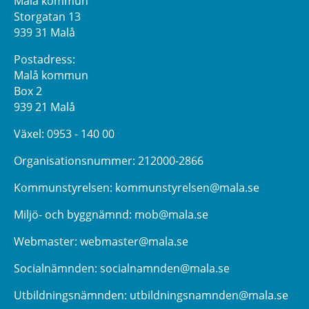
Malå kommun
Storgatan 13
939 31 Malå
Postadress:
Malå kommun
Box 2
939 21 Malå
Växel:
0953 - 140 00
Organisationsnummer: 212000-2866
Kommunstyrelsen:
kommunstyrelsen@mala.se
Miljö- och byggnämnd:
mob@mala.se
Webmaster:
webmaster@mala.se
Socialnämnden:
socialnamnden@mala.se
Utbildningsnämnden:
utbildningsnamnden@mala.se