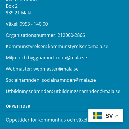
Box 2
939 21 Malå
Växel:
0953 - 140 00
Organisationsnummer: 212000-2866
Kommunstyrelsen:
kommunstyrelsen@mala.se
Miljö- och byggnämnd:
mob@mala.se
Webmaster:
webmaster@mala.se
Socialnämnden:
socialnamnden@mala.se
Utbildningsnämnden:
utbildningsnamnden@mala.se
ÖPPETTIDER
SV
Öppettider för kommunhus och växel