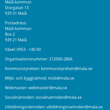
Malå kommun
Storgatan 13
939 31 Malå
Postadress:
Malå kommun
Box 2
939 21 Malå
Växel:
0953 - 140 00
Organisationsnummer: 212000-2866
Kommunstyrelsen:
kommunstyrelsen@mala.se
Miljö- och byggnämnd:
mob@mala.se
Webmaster:
webmaster@mala.se
Socialnämnden:
socialnamnden@mala.se
Utbildningsnämnden:
utbildningsnamnden@mala.se