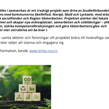
llet i samverkan är ett treårigt projekt som drivs av Studieförbundet
ns med kommunerna Skellefteå, Norsjö, Malå och Lycksele, med stöd
 socialfonden och Region Västerbotten. Projektet stärker det lokala
ivet och skapar nya mötesplatser, samarbeten och utbildningar – allt 
ln, stärka kompetensförsörjningen och göra Västerbottens gles- och
r mer attraktiva att bo kvar i.
samla aktörer och föreningar vill projektet bidra till livskraftiga s
kor väljer att stanna och engagera sig.
nformation, besök:
www.bilda.nu/cis