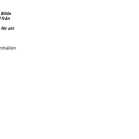
 Bilda
 från
för att
amhällen