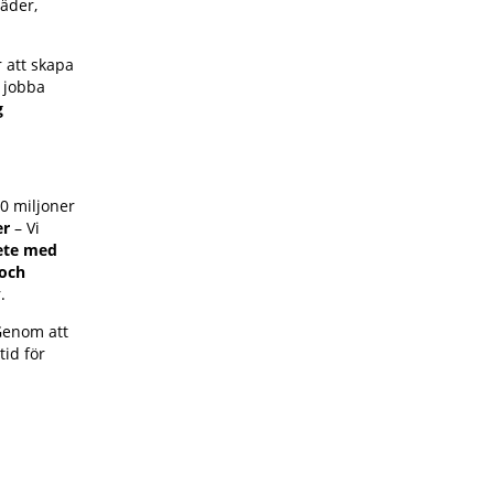
täder,
 att skapa
t jobba
g
0 miljoner
er
– Vi
ete med
och
.
Genom att
tid för