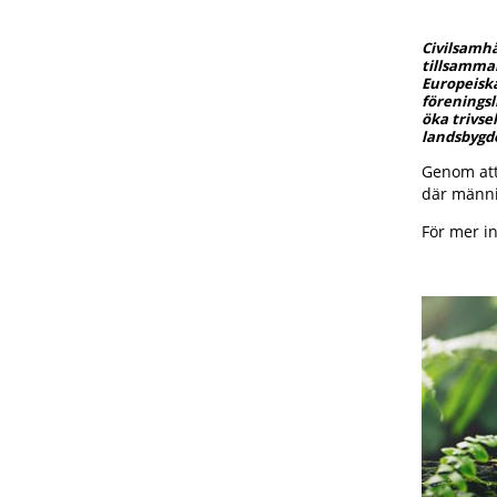
Civilsamhä
tillsamma
Europeiska
föreningsl
öka trivse
landsbygde
Genom att 
där männis
För mer i