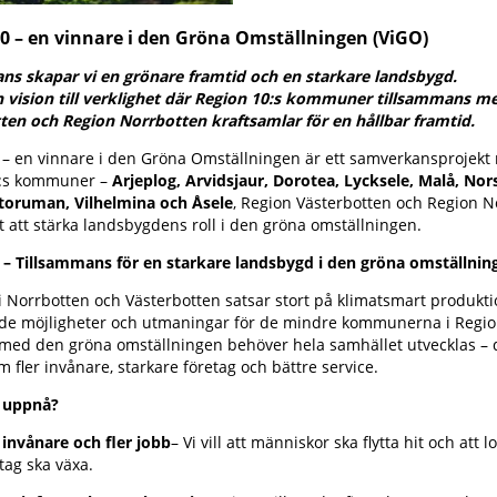
0 – en vinnare i den Gröna Omställningen (ViGO)
ns skapar vi en grönare framtid och en starkare landsbygd.
ån vision till verklighet där Region 10:s kommuner tillsammans m
ten och Region Norrbotten kraftsamlar för en hållbar framtid.
 – en vinnare i den Gröna Omställningen är ett samverkansprojekt
0:s kommuner –
Arjeplog, Arvidsjaur, Dorotea, Lycksele, Malå, Nors
Storuman, Vilhelmina och Åsele
, Region Västerbotten och Region N
 att stärka landsbygdens roll i den gröna omställningen.
 – Tillsammans för en starkare landsbygd i den gröna omställnin
i Norrbotten och Västerbotten satsar stort på klimatsmart produktio
de möjligheter och utmaningar för de mindre kommunerna i Region
s med den gröna omställningen behöver hela samhället utvecklas – 
 fler invånare, starkare företag och bättre service.
i uppnå?
 invånare och fler jobb
– Vi vill att människor ska flytta hit och att l
tag ska växa.