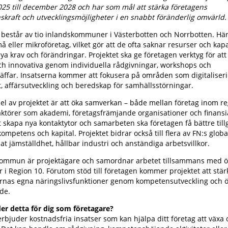
025 till december 2028 och har som mål att stärka företagens
skraft och utvecklingsmöjligheter i en snabbt föränderlig omvärld
 består av tio inlandskommuner i Västerbotten och Norrbotten. Hä
å eller mikroföretag, vilket gör att de ofta saknar resurser och kapa
ya krav och förändringar. Projektet ska ge företagen verktyg för att
ch innovativa genom individuella rådgivningar, workshops och
räffar. Insatserna kommer att fokusera på områden som digitaliseri
, affärsutveckling och beredskap för samhällsstörningar.
del av projektet är att öka samverkan – både mellan företag inom r
ktörer som akademi, företagsfrämjande organisationer och finansi
skapa nya kontaktytor och samarbeten ska företagen få bättre tillg
ompetens och kapital. Projektet bidrar också till flera av FN:s globa
t jämställdhet, hållbar industri och anständiga arbetsvillkor.
kommun är projektägare och samordnar arbetet tillsammans med ö
i Region 10. Förutom stöd till företagen kommer projektet att stär
as egna näringslivsfunktioner genom kompetensutveckling och ö
de.
er detta för dig som företagare?
erbjuder kostnadsfria insatser som kan hjälpa ditt företag att växa 