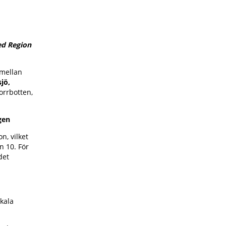
ed Region
 mellan
jö,
orrbotten,
gen
n, vilket
 10. För
det
okala