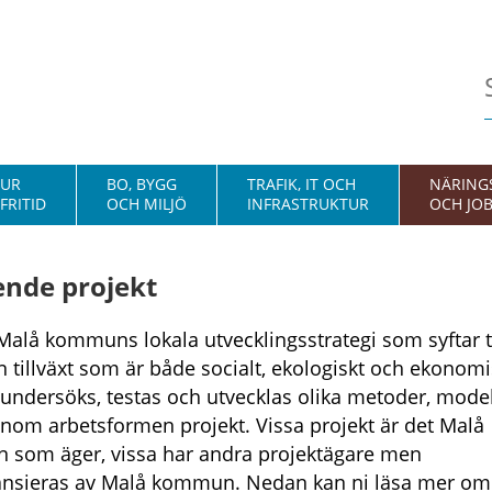
TUR
BO, BYGG
TRAFIK, IT OCH
NÄRINGS
FRITID
OCH MILJÖ
INFRASTRUKTUR
OCH JO
nde projekt
Malå kommuns lokala utvecklingsstrategi som syftar til
 tillväxt som är både socialt, ekologiskt och ekonomi
 undersöks, testas och utvecklas olika metoder, mode
enom arbetsformen projekt. Vissa projekt är det Malå
som äger, vissa har andra projektägare men
nsieras av Malå kommun. Nedan kan ni läsa mer om