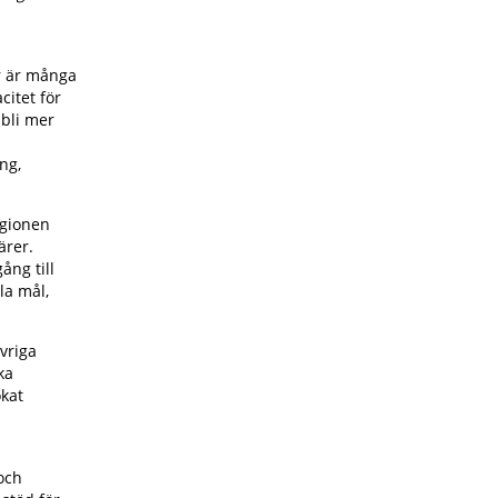
.
r är många
citet för
 bli mer
ng,
egionen
ärer.
ång till
la mål,
vriga
ka
kat
och