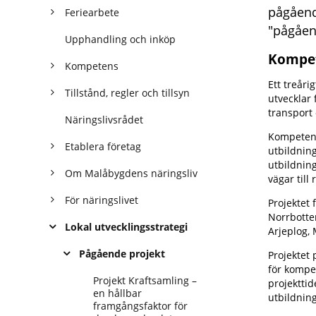
pågåend
Feriearbete
"pågåen
Upphandling och inköp
Kompet
Kompetens
Ett treåri
Tillstånd, regler och tillsyn
utvecklar
transport
Näringslivsrådet
Kompetens
Etablera företag
utbildnin
utbildnin
Om Malåbygdens näringsliv
vägar til
För näringslivet
Projektet
Norrbotte
Lokal utvecklingsstrategi
Arjeplog,
Pågående projekt
Projektet 
för kompe
Projekt Kraftsamling –
projekttid
en hållbar
utbildnin
framgångsfaktor för