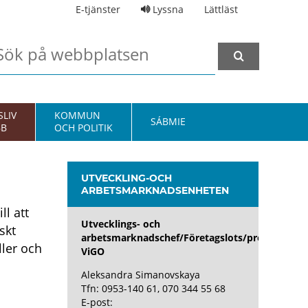
E-tjänster
Lyssna
Lättläst
LIV
KOMMUN
SÁBMIE
BB
OCH POLITIK
UTVECKLING-OCH
ARBETSMARKNADSENHETEN
l att
Utvecklings- och
skt
arbetsmarknadschef/Företagslots/projektledar
ller och
ViGO
Aleksandra Simanovskaya
Tfn: 0953-140 61, 070 344 55 68
E-post: