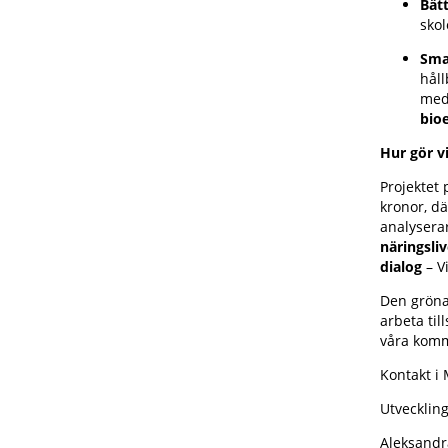
Bätt
skol
Smar
håll
med
bio
Hur gör v
Projektet
kronor, d
analysera
näringsliv
dialog
– V
Den gröna
arbeta til
våra kom
Kontakt i
Utvecklin
Aleksandr