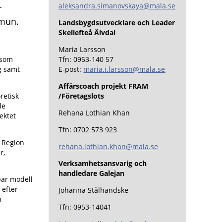
aleksandra.simanovskaya@mala.se
r
mmun.
Landsbygdsutvecklare och Leader
Skellefteå Älvdal
Maria Larsson
 som
Tfn: 0953-140 57
g samt
E-post:
maria.i.larsson@mala.se
Affärscoach projekt FRAM
retisk
/Företagslots
de
Rehana Lothian Khan
ektet
Tfn: 0702 573 923
 Region
rehana.lothian.khan@mala.se
r,
Verksamhetsansvarig och
handledare Galejan
bar modell
 efter
Johanna Stålhandske
h
Tfn: 0953-14041