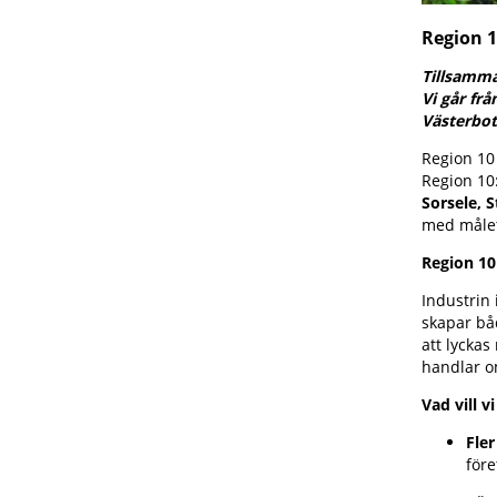
Region 1
Tillsamma
Vi går fr
Västerbot
Region 10
Region 1
Sorsele, 
med målet
Region 10
Industrin 
skapar bå
att lycka
handlar om
Vad vill v
Fler
före