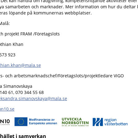
 Det kan handla om rådgivning, kompetenshöjande aktiviteter eller 
 nya samarbeten och marknader. Mer information om hur du delta
ceras löpande på kommunernas webbplatser.
 Malå:
ch projekt FRAM /Företagslots
thian Khan
 573 923
thian.khan@mala.se
gs- och arbetsmarknadschef/Företagslots/projektledare ViGO
a Simanovskaya
140 61, 070 344 55 68
eksandra.simanovskaya@mala.se
on10.se
hället i samverkan