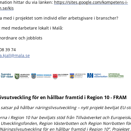
ation hittar du via länken:
https://sites.google.com/kompetens-i-
.se/kis
ra med i projektet som individ eller arbetsgivare i branscher?
t med medarbetare lokalt i Malå:
mordnare och jobblots
08 39 74
ja.kjall@mala.se
ivsutveckling för en hållbar framtid i Region 10 - FRAM
satsar på hållbar näringslivsutveckling – nytt projekt beviljat EU-s
 i Region 10 har beviljats stöd från Tillväxtverket och Europeisk
 Utvecklingsfonden, Region Västerbotten och Region Norrbotten fö
”Näringslivsutveckling för en hållbar framtid i Region 10”. Projektet