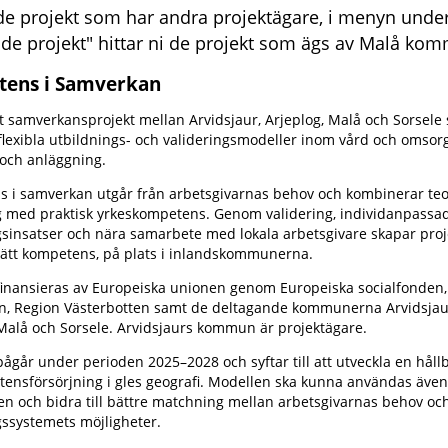
e projekt som har andra projektägare, i menyn unde
de projekt" hittar ni de projekt som ägs av Malå ko
ens i Samverkan
gt samverkansprojekt mellan Arvidsjaur, Arjeplog, Malå och Sorsele
 flexibla utbildnings- och valideringsmodeller inom vård och omsor
 och anläggning.
 i samverkan utgår från arbetsgivarnas behov och kombinerar teo
g med praktisk yrkeskompetens. Genom validering, individanpassa
gsinsatser och nära samarbete med lokala arbetsgivare skapar proj
l rätt kompetens, på plats i inlandskommunerna.
 finansieras av Europeiska unionen genom Europeiska socialfonden,
n, Region Västerbotten samt de deltagande kommunerna Arvidsjau
 Malå och Sorsele. Arvidsjaurs kommun är projektägare.
pågår under perioden 2025–2028 och syftar till att utveckla en håll
tensförsörjning i gles geografi. Modellen ska kunna användas även
en och bidra till bättre matchning mellan arbetsgivarnas behov oc
gssystemets möjligheter.