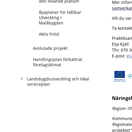
den levande platsen
Mer inform
samverkan
Byaplaner för Hållbar
Utveckling i
Vill du va
Malåbygden
Ta kontak
Aktiv fritid
Praktiksa
Eija Kjäll
Avslutade projekt
Tfn: 070 3
E-post:
ei
Handlingsplan förbättrat
företagsklimat
Landsbygdsutveckling och lokal
serviceplan
Näringsl
Region 10 
Kommunerna
Regionala
projektet 