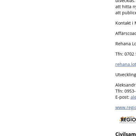
utvecklas.
att hitta
att publi
Kontakt i
Affärscoa
Rehana Lo
Tfn: 0702
rehana.lo
Utvecklin
Aleksandr
Tfn: 0953-
E-post:
al
www.regi
Civilsam