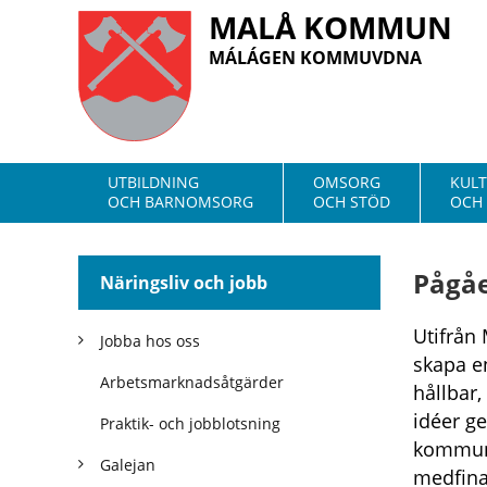
MALÅ KOMMUN
MÁLÁGEN KOMMUVDNA
UTBILDNING
OMSORG
KUL
OCH BARNOMSORG
OCH STÖD
OCH 
Pågåe
Näringsliv och jobb
Utifrån 
Jobba hos oss
skapa en
Arbetsmarknadsåtgärder
hållbar,
idéer g
Praktik- och jobblotsning
kommun 
Galejan
medfina