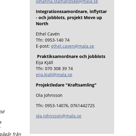
johanna.stalhandske@mala.se
Integrationssamordnare, inflyttar
- och jobblots, projekt Move up
North
Ethel Cavén
Tfn: 0953-140 74
E-post:
ethel.caven@mala.se
Praktiksamordnare och jobblots
Eija Kjäll
Tfn: 070 308 39 74
eija.kjall@mala.se
Projektledare "Kraftsamling"
Ola Johnsson
Tfn: 0953-14076, 0761442725
töd
ola.johnsson@mala.se
a
r
 pågår från