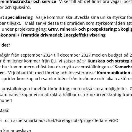
re infrastruktur och service
– Vi ser till att det finns bra vägar, bos
or och sjukvård.
t specialisering
– Varje kommun ska utveckla sina unika styrkor för
bar tillväxt. I Malå ser vi dessa tre områden som styrkeområden at
 under projektets gång:
Gruv, mineral- och prospektering; Skogli
ekonomi / Framtida drivmedel; Energieffektivisering
i det?
 pågår från september 2024 till december 2027 med en budget på 2
är 8 miljoner kommer från EU. Vi satsar på:✅
Kunskap och strategi
r hur kommunerna bäst kan dra nytta av omställningen.✅
Samarb
et
– Vi jobbar tätt med företag och investerare.✅
Kommunikation 
i sprider kunskap och samlar idéer från invånare och lokala aktörer
 omställningen innebär förändring, men också stora möjligheter. 
lsammans skapar vi en attraktiv, hållbar och konkurrenskraftig fram
muner!
 Malå:
gs- och arbetsmarknadschef/Företagslots/projektledare ViGO
a Simanovskaya