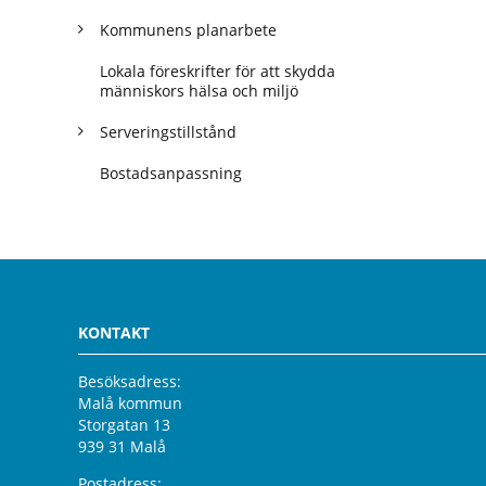
Kommunens planarbete
Lokala föreskrifter för att skydda
människors hälsa och miljö
Serveringstillstånd
Bostadsanpassning
KONTAKT
Besöksadress:
Malå kommun
Storgatan 13
939 31 Malå
Postadress: