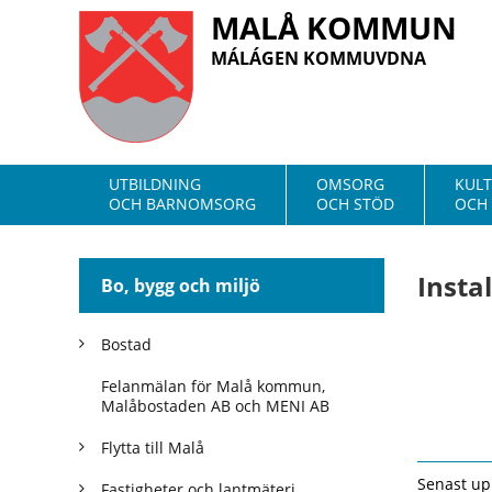
MALÅ KOMMUN
MÁLÁGEN KOMMUVDNA
UTBILDNING
OMSORG
KUL
OCH BARNOMSORG
OCH STÖD
OCH 
Insta
Bo, bygg och miljö
Bostad
Felanmälan för Malå kommun,
Malåbostaden AB och MENI AB
Flytta till Malå
Senast up
Fastigheter och lantmäteri