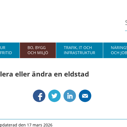
TUR
BO, BYGG
TRAFIK, IT OCH
NÄRINGS
FRITID
OCH MILJÖ
INFRASTRUKTUR
OCH JO
llera eller ändra en eldstad
pdaterad den 17 mars 2026