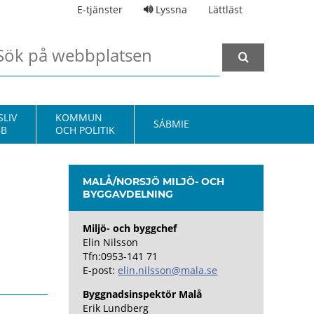
E-tjänster
Lyssna
Lättläst
LIV
KOMMUN
SÁBMIE
BB
OCH POLITIK
MALÅ/NORSJÖ MILJÖ- OCH
BYGGAVDELNING
Miljö- och byggchef
Elin Nilsson
Tfn:0953-141 71
E-post:
elin.nilsson@mala.se
Byggnadsinspektör
Malå
Erik Lundberg