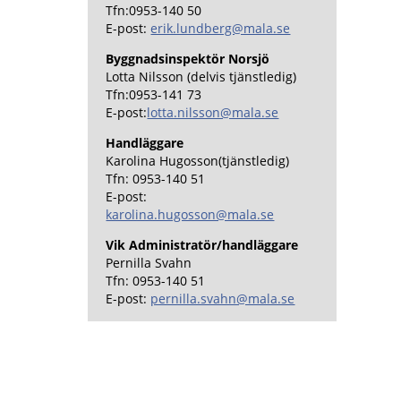
Tfn:0953-140 50
E-post:
erik.lundberg@mala.se
Byggnadsinspektör
Norsjö
Lotta Nilsson (delvis tjänstledig)
Tfn:0953-141 73
E-post:
lotta.nilsson@mala.se
Handläggare
Karolina Hugosson(tjänstledig)
Tfn: 0953-140 51
E-post:
karolina.hugosson@mala.se
Vik Administratör/handläggare
Pernilla Svahn
Tfn: 0953-140 51
E-post:
pernilla.svahn@mala.se