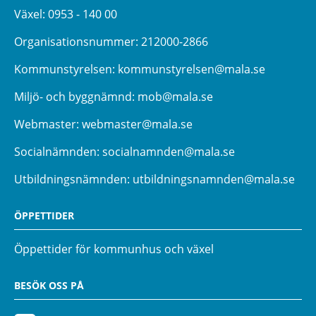
Växel:
0953 - 140 00
Organisationsnummer: 212000-2866
Kommunstyrelsen:
kommunstyrelsen@mala.se
Miljö- och byggnämnd:
mob@mala.se
Webmaster:
webmaster@mala.se
Socialnämnden:
socialnamnden@mala.se
Utbildningsnämnden:
utbildningsnamnden@mala.se
ÖPPETTIDER
Öppettider för kommunhus och växel
BESÖK OSS PÅ