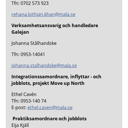
Tfn: 0702 573 923
rehana.lothian.khan@mala.se
Verksamhetsansvarig och handledare
Galejan
Johanna Stålhandske
Tfn: 0953-14041
johanna.stalhandske@mala.se
Integrationssamordnare, inflyttar - och
jobblots, projekt Move up North
Ethel Cavén
Tfn: 0953-140 74
E-post:
ethel.caven@mala.se
Praktiksamordnare och jobblots
Eija Kjäll