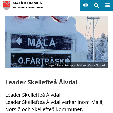
MALÅ KOMMUN
MÁLÁGEN KOMMUVDNA
Fotograf: Linda Sandqvist, bild från Östra Fårträsk
Leader Skellefteå Älvdal
Leader Skellefteå Älvdal
Leader Skellefteå Älvdal verkar inom Malå,
Norsjö och Skellefteå kommuner.