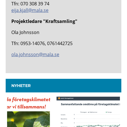
Tfn: 070 308 39 74
eija.kjall@mala.se
Projektledare "Kraftsamling"
Ola Johnsson
Tfn: 0953-14076, 0761442725
ola.johnsson@mala.se
NYHETER