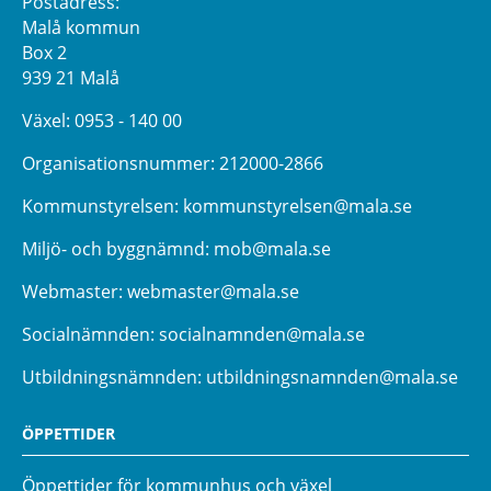
Postadress:
Malå kommun
Box 2
939 21 Malå
Växel:
0953 - 140 00
Organisationsnummer: 212000-2866
Kommunstyrelsen:
kommunstyrelsen@mala.se
Miljö- och byggnämnd:
mob@mala.se
Webmaster:
webmaster@mala.se
Socialnämnden:
socialnamnden@mala.se
Utbildningsnämnden:
utbildningsnamnden@mala.se
ÖPPETTIDER
Öppettider för kommunhus och växel