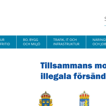
TUR
BO, BYGG
TRAFIK, IT OCH
NÄRINGS
FRITID
OCH MILJÖ
INFRASTRUKTUR
OCH JO