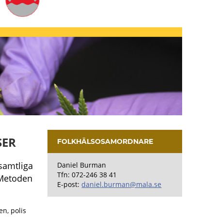
SER
FOLKHÄLSOSAMORDNARE
samtliga
Daniel Burman
Tfn: 072-246 38 41
 Metoden
E-post:
daniel.burman@mala.se
n, polis