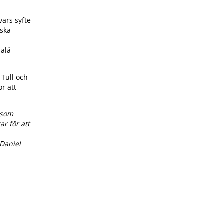
ars syfte
nska
Malå
Tull och
r att
 som
r för att
 Daniel