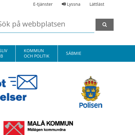
E-tjänster
Lyssna
Lättläst
LIV
KOMMUN
SÁBMIE
BB
OCH POLITIK