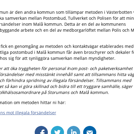
un är den andra kommun som tillämpar metoden i Västerbotten v
rka samverkan mellan Postombud, Tullverket och Polisen för att mi
försändelser inom Malå kommun. Detta är en del av kommunens
ebyggande arbete och en del av medborgarlöftet mellan Polis och 
 fick en genomgång av metoden och kontaktvägar etablerades med 
mtliga postombud i Malå kommun får även broschyrer och dekaler fö
 hos sig för att synliggöra samverkan mellan myndigheter.
er att öka tryggheten för personal i
n
om post- och paketverksamhet
örsändelser med misstänkt innehåll samt att tillsammans hitta väga
och förhindra spridning av illegala försändelser. Tillsammans med
et så kan vi göra skillnad och bidra till ett tryggare samhälle, säger
olkhälsosamordnare på Storumans och Malå kommun.
mation om metoden hittar ni här:
ns mot illegala försändelser