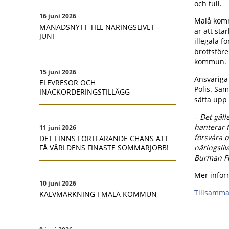
och tull.
16 juni 2026
Malå komm
MÅNADSNYTT TILL NÄRINGSLIVET -
är att stä
JUNI
illegala 
brottsför
kommun.
15 juni 2026
Ansvariga
ELEVRESOR OCH
Polis. Sa
INACKORDERINGSTILLÄGG
sätta upp
–
Det gäll
hanterar f
11 juni 2026
försvåra 
DET FINNS FORTFARANDE CHANS ATT
näringsliv
FÅ VÄRLDENS FINASTE SOMMARJOBB!
Burman F
Mer infor
10 juni 2026
Tillsamma
KALVMÄRKNING I MALÅ KOMMUN