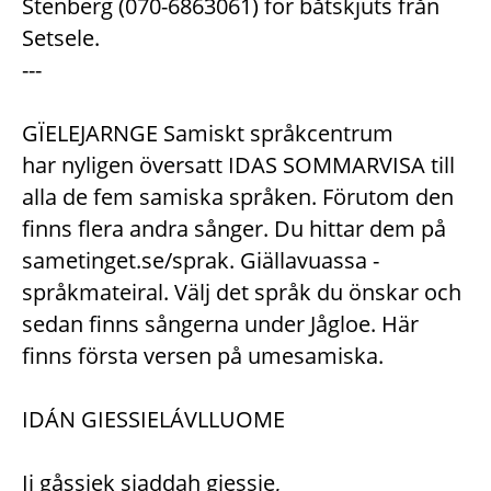
Stenberg (070-6863061) för båtskjuts från
Setsele.
---
GÏELEJARNGE Samiskt språkcentrum
har nyligen översatt IDAS SOMMARVISA till
alla de fem samiska språken. Förutom den
finns flera andra sånger. Du hittar dem på
sametinget.se/sprak. Giällavuassa -
språkmateiral. Välj det språk du önskar och
sedan finns sångerna under Jågloe. Här
finns första versen på umesamiska.
IDÁN GIESSIELÁVLLUOME
Ij gåssiek sjaddah giessie,