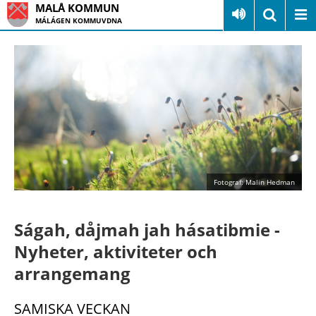
MALÅ KOMMUN
MÁLÁGEN KOMMUVDNA
Fotograf: Malin Hedman
Ságah, dåjmah jah hásatibmie -
Nyheter, aktiviteter och
arrangemang
SAMISKA VECKAN