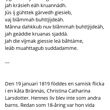
jah krásieh eäh kruannádh.
Jüs ij gühttek gärvedh giesieb,
vaj blåmmah buhttjijdeäh.
Månna dahkkub nuv blåmmah buhttjijdeäh,
jah geäddie kruanas sjaddá.
Jah die vïjmak giessie leä båhtáme,
leäb muahttagub suddadamme.
---
Den 19 januari 1819 föddes en samisk flicka
i en kåta Brännäs, Christina Catharina
Larsdotter. Hennes liv blev inte som andra
barns. Redan som 18-åring var hon vida