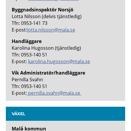
Byggnadsinspektör Norsjö
Lotta Nilsson (delvis tjänstledig)
Tfn: 0953-141 73
E-post:
lotta.nilsson@mala.se
Handläggare
Karolina Hugosson (tjänstledig)
Tfn: 0953-140 51
E-post:
karolina.hugosson@mala.se
Vik Administratör/handläggare
Pernilla Svahn
Tfn: 0953-140 51
E-post:
pernilla.svahn@mala.se
VÄXEL
Malå kommun