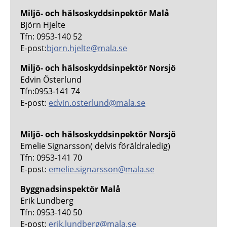
Miljö- och hälsoskyddsinpektör Malå
Björn Hjelte
Tfn: 0953-140 52
E-post:
bjorn.hjelte@mala.se
Miljö- och hälsoskyddsinpektör Norsjö
Edvin Österlund
Tfn:0953-141 74
E-post:
edvin.osterlund@mala.se
Miljö- och hälsoskyddsinpektör Norsjö
Emelie Signarsson( delvis föräldraledig)
Tfn: 0953-141 70
E-post:
emelie.signarsson@mala.se
Byggnadsinspektör Malå
Erik Lundberg
Tfn: 0953-140 50
E-post:
erik.lundberg@mala.se