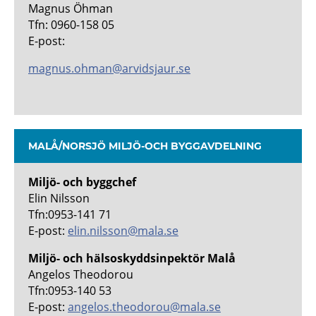
Magnus Öhman
Tfn: 0960-158 05
E-post:
magnus.ohman@arvidsjaur.se
MALÅ/NORSJÖ MILJÖ-OCH BYGGAVDELNING
Miljö- och byggchef
Elin Nilsson
Tfn:0953-141 71
E-post:
elin.nilsson@mala.se
Miljö- och hälsoskyddsinpektör Malå
Angelos Theodorou
Tfn:0953-140 53
E-post:
angelos.theodorou@mala.se