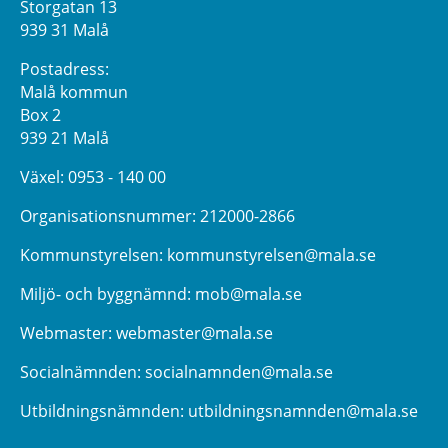
Storgatan 13
939 31 Malå
Postadress:
Malå kommun
Box 2
939 21 Malå
Växel:
0953 - 140 00
Organisationsnummer: 212000-2866
Kommunstyrelsen:
kommunstyrelsen@mala.se
Miljö- och byggnämnd:
mob@mala.se
Webmaster:
webmaster@mala.se
Socialnämnden:
socialnamnden@mala.se
Utbildningsnämnden:
utbildningsnamnden@mala.se