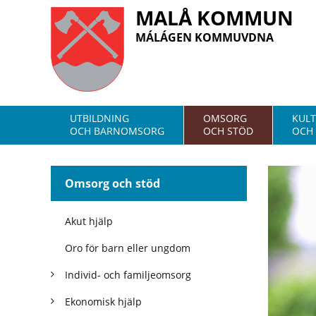
MALÅ KOMMUN
MÁLÁGEN KOMMUVDNA
UTBILDNING
OMSORG
KUL
OCH BARNOMSORG
OCH STÖD
OCH 
Omsorg och stöd
Akut hjälp
Oro för barn eller ungdom
Individ- och familjeomsorg
Ekonomisk hjälp