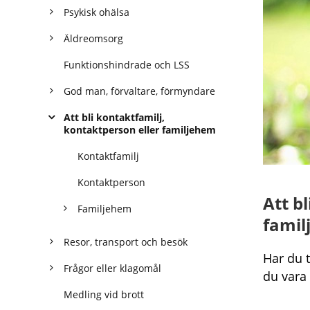
Psykisk ohälsa
Äldreomsorg
Funktionshindrade och LSS
God man, förvaltare, förmyndare
Att bli kontaktfamilj,
kontaktperson eller familjehem
Kontaktfamilj
Kontaktperson
Att b
Familjehem
famil
Resor, transport och besök
Har du 
Frågor eller klagomål
du vara 
Medling vid brott