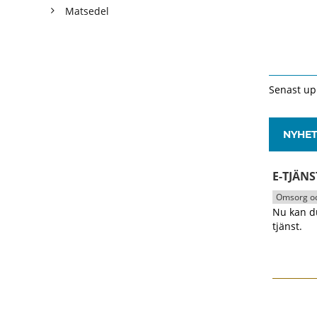
Matsedel
Senast up
NYHE
E-TJÄN
Omsorg oc
Nu kan d
tjänst.