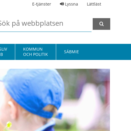
E-tjänster
Lyssna
Lättläst
LIV
KOMMUN
SÁBMIE
BB
OCH POLITIK