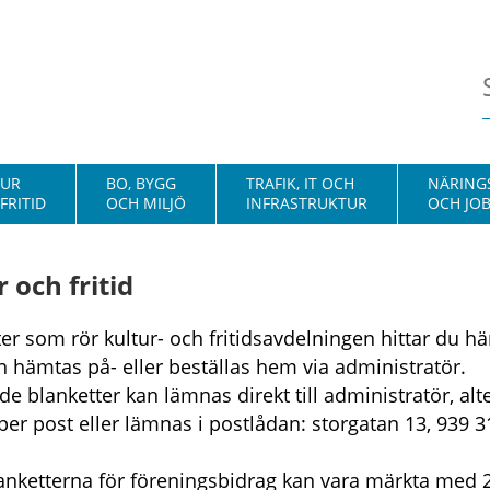
TUR
BO, BYGG
TRAFIK, IT OCH
NÄRINGS
FRITID
OCH MILJÖ
INFRASTRUKTUR
OCH JO
 och fritid
er som rör kultur- och fritidsavdelningen hittar du hä
 hämtas på- eller beställas hem via administratör.
e blanketter kan lämnas direkt till administratör, alte
per post eller lämnas i postlådan: storgatan 13, 939 3
anketterna för föreningsbidrag kan vara märkta med 