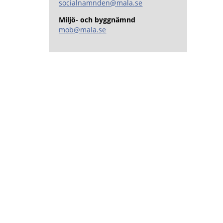
socialnamnden@mala.se
Miljö- och byggnämnd
mob@mala.se