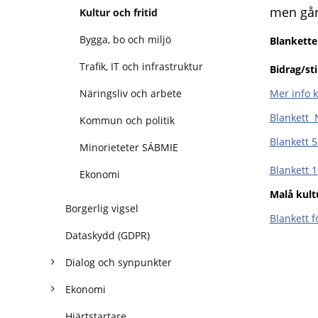
men går
Kultur och fritid
Bygga, bo och miljö
Blankette
Trafik, IT och infrastruktur
Bidrag/st
Näringsliv och arbete
Mer info 
Blankett N
Kommun och politik
Blankett 5
Minorieteter SÁBMIE
Blankett 1
Ekonomi
Malå kult
Borgerlig vigsel
Blankett f
Dataskydd (GDPR)
Dialog och synpunkter
Ekonomi
Hjärtstartare