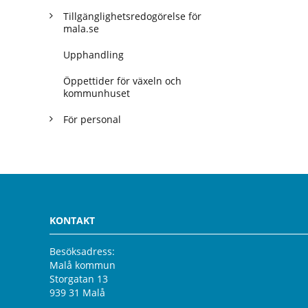
Tillgänglighetsredogörelse för
mala.se
Upphandling
Öppettider för växeln och
kommunhuset
För personal
KONTAKT
Besöksadress:
Malå kommun
Storgatan 13
939 31 Malå