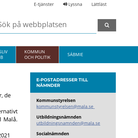
E-tjänster
Lyssna
Lättläst
LIV
KOMMUN
SÁBMIE
BB
OCH POLITIK
E-POSTADRESSER TILL
NÄMNDER
r, de
Kommunstyrelsen
kommunstyrelsen@mala.se
rnativt
Utbildningsnämnden
1 Malå.
utbildningsnamnden@mala.se
Socialnämnden
2021