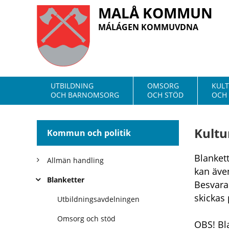
MALÅ KOMMUN
MÁLÁGEN KOMMUVDNA
UTBILDNING
OMSORG
KUL
OCH BARNOMSORG
OCH STÖD
OCH 
Kultur
Kommun och politik
Blankett
Allmän handling
kan även
Blanketter
Besvarad
skickas 
Utbildningsavdelningen
Omsorg och stöd
OBS! Bl