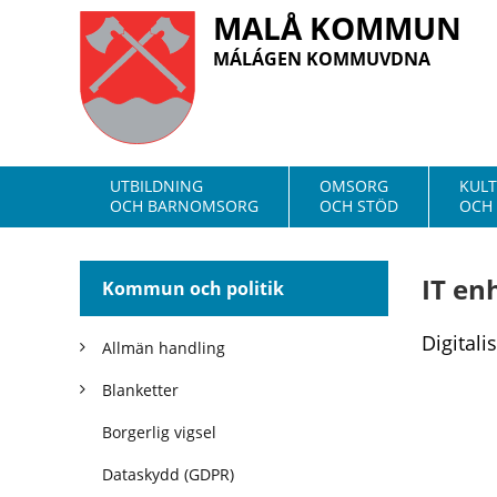
MALÅ KOMMUN
MÁLÁGEN KOMMUVDNA
UTBILDNING
OMSORG
KUL
OCH BARNOMSORG
OCH STÖD
OCH 
IT en
Kommun och politik
Digitali
Allmän handling
Blanketter
Borgerlig vigsel
Dataskydd (GDPR)