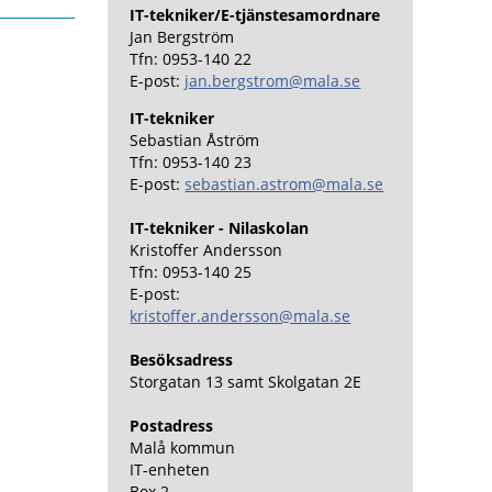
IT-tekniker/E-tjänstesamordnare
Jan Bergström
Tfn: 0953-140 22
E-post:
jan.bergstrom@mala.se
IT-tekniker
Sebastian Åström
Tfn: 0953-140 23
E-post:
sebastian.astrom@mala.se
IT-tekniker - Nilaskolan
Kristoffer Andersson
Tfn: 0953-140 25
E-post:
kristoffer.andersson@mala.se
Besöksadress
Storgatan 13 samt Skolgatan 2E
Postadress
Malå kommun
IT-enheten
Box 2