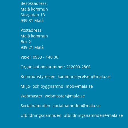
Besöksadress:
Malå kommun
Storgatan 13
939 31 Malå
Postadress:
Malå kommun
Box 2
939 21 Malå
Växel:
0953 - 140 00
Organisationsnummer: 212000-2866
Kommunstyrelsen:
kommunstyrelsen@mala.se
Miljö- och byggnämnd:
mob@mala.se
Webmaster:
webmaster@mala.se
Socialnämnden:
socialnamnden@mala.se
Utbildningsnämnden:
utbildningsnamnden@mala.se