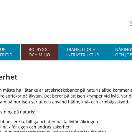
TUR
BO, BYGG
TRAFIK, IT OCH
NÄRINGS
FRITID
OCH MILJÖ
INFRASTRUKTUR
OCH JO
erhet
 måste ha i åtanke är att skridskobanor på naturis alltid kommer 
re sprickor på åkytan. Det beror på att isen krymper vid kyla. Var d
m på hur isen ser ut och använd hjälm, knä- och armbågsskydd.
ustning på naturis:
bbar - enkla, billiga och den bästa livförsäkringen.
lina - för egen och andras säkerhet.