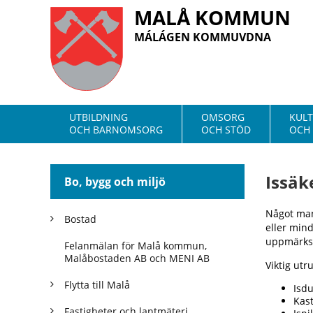
MALÅ KOMMUN
MÁLÁGEN KOMMUVDNA
UTBILDNING
OMSORG
KUL
OCH BARNOMSORG
OCH STÖD
OCH 
Issäk
Bo, bygg och miljö
Något man
Bostad
eller mind
uppmärksa
Felanmälan för Malå kommun,
Malåbostaden AB och MENI AB
Viktig utr
Flytta till Malå
Isdu
Kast
Fastigheter och lantmäteri