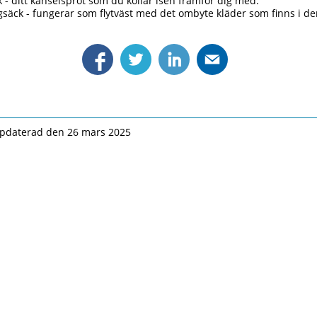
k - ditt känselspröt som du kollar isen framför dig med.
säck - fungerar som flytväst med det ombyte kläder som finns i de
pdaterad den 26 mars 2025