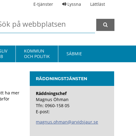
E-tjänster
Lyssna
Lättläst
LIV
KOMMUN
SÁBMIE
BB
OCH POLITIK
RÄDDNINGSTJÄNSTEN
att ha mer
Räddningschef
ärför
Magnus Öhman
Tfn: 0960-158 05
E-post:
magnus.ohman@arvidsjaur.se