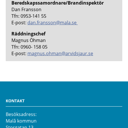
Beredskapssamordnare/Brandinspektör
Dan Fransson
Tfn: 0953-141 55
E-post:
dan.fransson@mala.se
Räddningschef
Magnus Öhman
Tfn: 0960- 158 05
E-post:
magnus.ohman@arvidsjaur.se
KONTAKT
Besöksadress:
Malå kommun
Storgatan 13