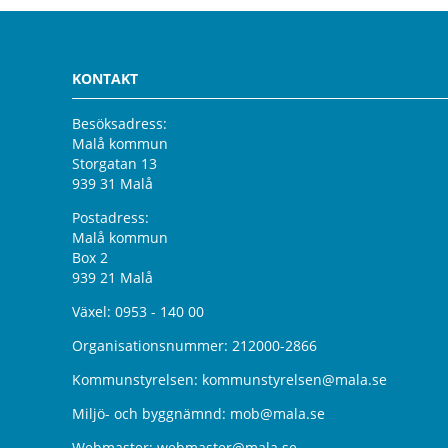
KONTAKT
Besöksadress:
Malå kommun
Storgatan 13
939 31 Malå
Postadress:
Malå kommun
Box 2
939 21 Malå
Växel:
0953 - 140 00
Organisationsnummer: 212000-2866
Kommunstyrelsen:
kommunstyrelsen@mala.se
Miljö- och byggnämnd:
mob@mala.se
Webmaster:
webmaster@mala.se