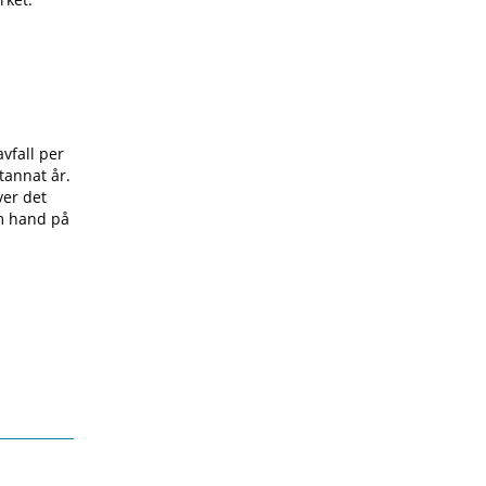
avfall per
tannat år.
ver det
om hand på