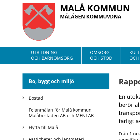
MALÅ KOMMUN
MÁLÁGEN KOMMUVDNA
UTBILDNING
OMSORG
KUL
OCH BARNOMSORG
OCH STÖD
OCH 
Rappo
Bo, bygg och miljö
En utök
Bostad
berör a
Felanmälan för Malå kommun,
transpo
Malåbostaden AB och MENI AB
farligt a
Flytta till Malå
Från 1 no
Fastigheter och lantmäteri
uppgifter 