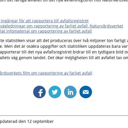
 ingångar för att rapportera till avfallsregistret
 vägledningar om rapportering av farligt avfall, Naturvårdsverket
at infomaterial om rapportering av farligt avfall
e statistiken visar att det produceras över två miljoner ton farligt 
ge. Men det är osäkra uppgifter och statistiken uppdateras bara var
apporterar till det nya avfallsregistret bidrar till en tydligare bild ö
fallets väg genom landet. Det ökar möjligheten till att avfallet tas 
rdsverkets film om rapportering av farligt avfall
pdaterad den 12 september