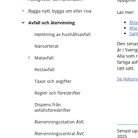
Bygga nytt, bygga om eller riva
Läs mer:
Åtta
Avfall och återvinning
Alla
Saml
Hämtning av hushållsavfall
Den senast
Närsorterat
år i Sveri
Alla som r
Matavfall
farliga av
rätt sätt.
Restavfall
Se Naturvå
Taxor och avgifter
Regler och föreskrifter
Dispens från
avfallsföreskrifter
Återvinningsstation ÅVS
Senast up
Återvinningscentral ÅVC
2025