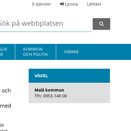
E-tjänster
Lyssna
Lättläst
LIV
KOMMUN
SÁBMIE
BB
OCH POLITIK
VÄXEL
0 och
Malå kommun
Tfn: 0953-140 00
r med
de
rket.