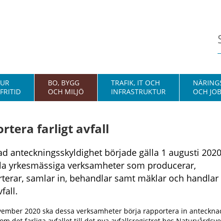
TUR
BO, BYGG
TRAFIK, IT OCH
NÄRINGS
FRITID
OCH MILJÖ
INFRASTRUKTUR
OCH JO
rtera farligt avfall
ad anteckningsskyldighet började gälla 1 augusti 202
lla yrkesmässiga verksamheter som producerar,
rterar, samlar in, behandlar samt mäklar och handla
vfall.
vember 2020 ska dessa verksamheter börja rapportera in anteckna
om det farliga avfallet till det nya avfallsregistret hos Naturvårdsve