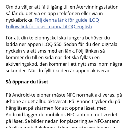
Om du väljer att få tillgång till en Återvinningsstation
så får du det via en app i telefonen eller via in
nyckelbricka.
Följ denna länk för guide iLOQ
Follow link for user manual iLOQ-english
För att din telefonnyckel ska fungera behöver du
ladda ner appen iLOQ S50. Sedan får du den digitala
nyckeln via ett sms med en länk. Följ länken så
kommer du till en sida när det ska fyllas i en
aktiveringskod, den kommer i ett nytt sms inom några
sekunder. När du fyllt i koden är appen aktiverad.
Så öppnar du låset
På Android-telefoner måste NFC normalt aktiveras, på
iPhone är det alltid aktiverat. På iPhone trycker du på
hänglåset på skärmen för att öppna låset, med
Android lägger du mobilens NFC-antenn mot vredet
på låset. Se bilder nedan för placering av NFC-antenn
på olika mobiltelefoner, i den senaste versionen av