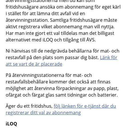
återvinningsstationerna men du kan som
fritidshusägare ansöka om abonnemang för eget kärl
i stället för att lämna ditt avfall vid en
återvinningsstation. Samtliga fritidshusägare måste
aktivt registrera vilket abonnemang man vill nyttja.
Har man inte gjort ett val tilldelas man det billigast
alternativet med iLOQ och tillgång till ÅVS.
Ni hänvisas till de nedgrävda behållarna för mat- och
restavfall på den plats som passar dig bäst.
Länk för
att se vart de är placerade
På återvinningsstationerna för mat- och
restavfallsbehållare kommer det också att finnas
möjlighet att återvinna förpackningar av papp, plast,
ofärgat och färgat glas samt tidningar och batterier.
Äger du ett fritidshus,
följ länken för e-tjänst där du
registrerar ditt val av abonnemang
iLOQ