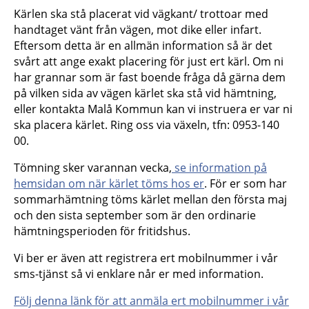
Kärlen ska stå placerat vid vägkant/ trottoar med
handtaget vänt från vägen, mot dike eller infart.
Eftersom detta är en allmän information så är det
svårt att ange exakt placering för just ert kärl. Om ni
har grannar som är fast boende fråga då gärna dem
på vilken sida av vägen kärlet ska stå vid hämtning,
eller kontakta Malå Kommun kan vi instruera er var ni
ska placera kärlet. Ring oss via växeln, tfn: 0953-140
00.
Tömning sker varannan vecka,
se information på
hemsidan om när kärlet töms hos er
. För er som har
sommarhämtning töms kärlet mellan den första maj
och den sista september som är den ordinarie
hämtningsperioden för fritidshus.
Vi ber er även att registrera ert mobilnummer i vår
sms-tjänst så vi enklare når er med information.
Följ denna länk för att anmäla ert mobilnummer i vår