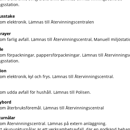
gsstation.
usstake
om elektronik. Lämnas till Återvinningscentralen
rayer
om farlig avfall. Lämnas till Återvinningscentral, Manuell miljöstat
le
som förpackningar, pappersförpackningar. Lämnas till Återvinningsc
ngsstation.
tion
om elektronik, kyl och frys. Lämnas till Återvinningscentral.
om udda avfall för hushåll. Lämnas till Polisen.
eybord
som återbruksföremål. Lämnas till Återvinningscentral
urnålar
som Återvinningscentral. Lämnas på extern anläggning.
tt akupunkturnålar är ett verksamhetsavfall, där en godkänd behan