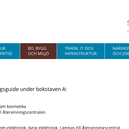
TUR
BO, BYGG
TRAFIK, IT OCH
NÄRINGS
FRITID
OCH MILJÖ
INFRASTRUKTUR
OCH JO
ngsguide under bokstaven A:
som kosmetika
l Återvinningscentralen
om elektronik, övrig elektronik. Lämnas till Återvinningscentral,