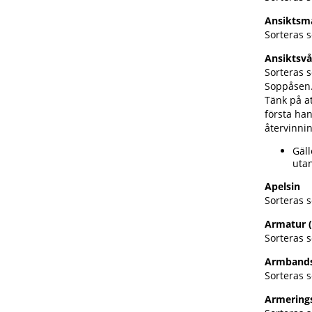
Ansiktsm
Sorteras 
Ansiktsv
Sorteras s
Soppåsen
Tänk på a
första ha
återvinni
Gäll
utan
Apelsin
Sorteras s
Armatur 
Sorteras s
Armband
Sorteras s
Armering