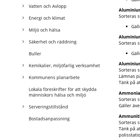
Vatten och Avlopp
Aluminiu
Sorteras 
Energi och klimat
Gäll
Miljö och hälsa
Aluminiu
Säkerhet och räddning
Sorteras s
Gäll
Buller
Aluminium
Kemikalier, miljöfarlig verksamhet
Sorteras 
Lämnas på
Kommunens planarbete
Tänk på at
Lokala föreskrifter för att skydda
Ammoniak 
människors hälsa och miljö
Sorteras s
Gäller äv
Serveringstillstånd
Ammunit
Bostadsanpassning
Sorteras s
Tänk på at
polisstati