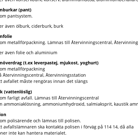
mburkar (pant)
som pantsystem.
er även ölburk, ciderburk, burk
mfolie
om metallförpackning. Lämnas till Återvinningscentral, Återvinning
er även folie och aluminium
överdrag (t.ex leverpastej, mjukost, yoghurt)
som metallförpackning
 Återvinningscentral, Återvinningsstation
t avfallet måste rengöras innan det slängs
(vattenlöslig)
om farligt avfall. Lämnas till Återvinningscentral
en ammoniaklösning, ammoniumhydroxid, salmiaksprit, kaustik am
ion
om polisärende och lämnas till polisen.
t avfallslämnaren ska kontakta polisen i förväg på 114 14, då alla
oner inte kan hantera materialet.