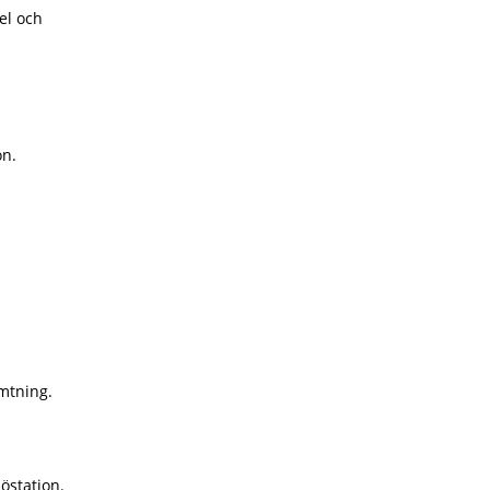
el och
on.
mtning.
östation.