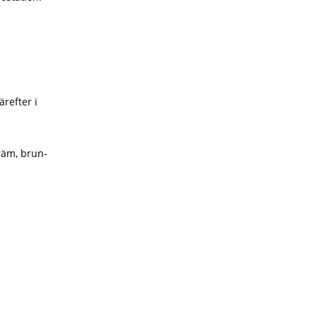
refter i
räm, brun-