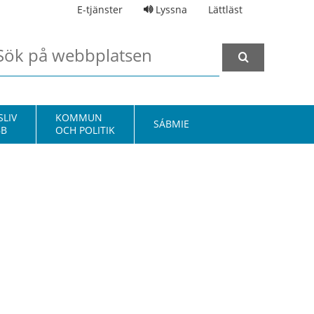
E-tjänster
Lyssna
Lättläst
LIV
KOMMUN
SÁBMIE
BB
OCH POLITIK