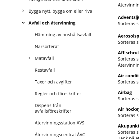
Återvinnin
Bygga nytt, bygga om eller riva
Adventslj
Avfall och återvinning
Sorteras s
Hämtning av hushållsavfall
Aerosolsp
Sorteras s
Närsorterat
Affischrul
Matavfall
Sorteras 
Återvinni
Restavfall
Air condi
Taxor och avgifter
Sorteras s
Airbag
Regler och föreskrifter
Sorteras s
Dispens från
Air hock
avfallsföreskrifter
Sorteras 
Återvinningsstation ÅVS
Akupunkt
Sorteras 
Återvinningscentral ÅVC
Tänk på a