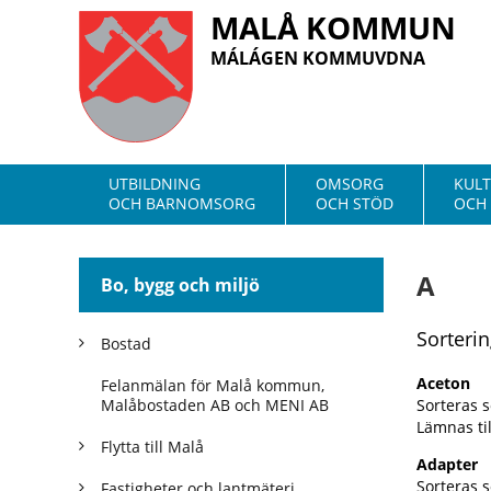
MALÅ KOMMUN
MÁLÁGEN KOMMUVDNA
UTBILDNING
OMSORG
KUL
OCH BARNOMSORG
OCH STÖD
OCH 
A
Bo, bygg och miljö
Sorteri
Bostad
Aceton
Felanmälan för Malå kommun,
Malåbostaden AB och MENI AB
Sorteras 
Lämnas til
Flytta till Malå
Adapter
Sorteras s
Fastigheter och lantmäteri