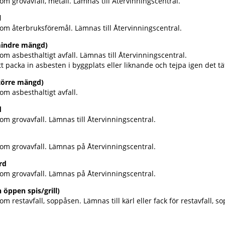
om grovavfall, metall. Lämnas till Återvinningscentral.
l
som återbruksföremål. Lämnas till Återvinningscentral.
mindre mängd)
om asbesthaltigt avfall. Lämnas till Återvinningscentral.
t packa in asbesten i byggplats eller liknande och tejpa igen det tä
törre mängd)
om asbesthaltigt avfall.
d
om grovavfall. Lämnas till Återvinningscentral.
som grovavfall. Lämnas på Återvinningscentral.
rd
som grovavfall. Lämnas på Återvinningscentral.
 öppen spis/grill)
om restavfall, soppåsen. Lämnas till kärl eller fack för restavfall, s