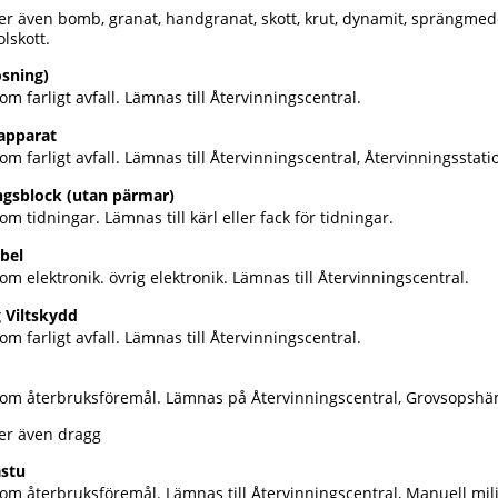
er även bomb, granat, handgranat, skott, krut, dynamit, sprängmed
olskott.
ösning)
om farligt avfall. Lämnas till Återvinningscentral.
apparat
om farligt avfall. Lämnas till Återvinningscentral, Återvinningsstati
gsblock (utan pärmar)
om tidningar. Lämnas till kärl eller fack för tidningar.
bel
om elektronik. övrig elektronik. Lämnas till Återvinningscentral.
 Viltskydd
om farligt avfall. Lämnas till Återvinningscentral.
som återbruksföremål. Lämnas på Återvinningscentral, Grovsopshä
er även dragg
stu
om återbruksföremål. Lämnas till Återvinningscentral, Manuell milj