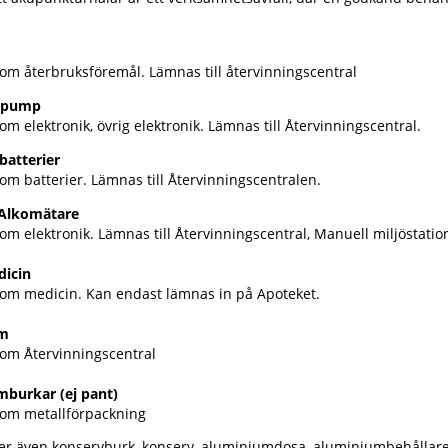
som återbruksföremål. Lämnas till återvinningscentral
mpump
om elektronik, övrig elektronik. Lämnas till Återvinningscentral.
batterier
om batterier. Lämnas till Återvinningscentralen.
/Alkomätare
om elektronik. Lämnas till Återvinningscentral, Manuell miljöstatio
dicin
som medicin. Kan endast lämnas in på Apoteket.
m
som Återvinningscentral
burkar (ej pant)
som metallförpackning
ler även konservburk, konserv, aluminiumdosa, aluminiumbehållar