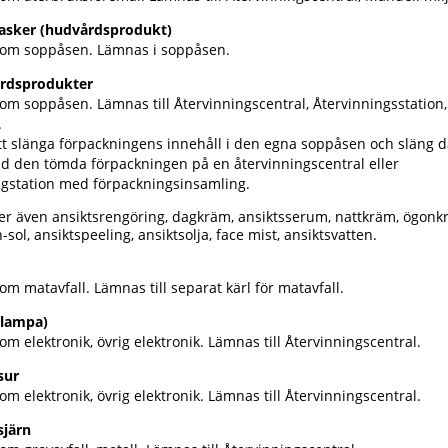
asker (hudvårdsprodukt)
som soppåsen. Lämnas i soppåsen.
årdsprodukter
om soppåsen. Lämnas till Återvinningscentral, Återvinningsstation,
.
tt slänga förpackningens innehåll i den egna soppåsen och släng dä
nd den tömda förpackningen på en återvinningscentral eller
ngstation med förpackningsinsamling.
er även ansiktsrengöring, dagkräm, ansiktsserum, nattkräm, ögonk
-sol, ansiktspeeling, ansiktsolja, face mist, ansiktsvatten.
om matavfall. Lämnas till separat kärl för matavfall.
(lampa)
om elektronik, övrig elektronik. Lämnas till Återvinningscentral.
sur
om elektronik, övrig elektronik. Lämnas till Återvinningscentral.
sjärn