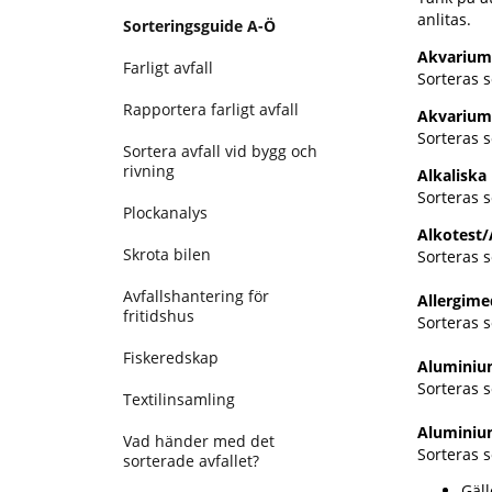
anlitas.
Sorteringsguide A-Ö
Akvarium
Farligt avfall
Sorteras 
Rapportera farligt avfall
Akvariu
Sorteras s
Sortera avfall vid bygg och
rivning
Alkaliska 
Sorteras s
Plockanalys
Alkotest
Skrota bilen
Sorteras s
Avfallshantering för
Allergime
fritidshus
Sorteras 
Fiskeredskap
Aluminiu
Sorteras 
Textilinsamling
Aluminium
Vad händer med det
Sorteras 
sorterade avfallet?
Gäl