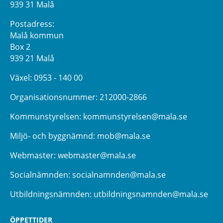
939 31 Malå
Postadress:
Malå kommun
Box 2
939 21 Malå
Växel:
0953 - 140 00
Organisationsnummer: 212000-2866
Kommunstyrelsen:
kommunstyrelsen@mala.se
Miljö- och byggnämnd:
mob@mala.se
Webmaster:
webmaster@mala.se
Socialnämnden:
socialnamnden@mala.se
Utbildningsnämnden:
utbildningsnamnden@mala.se
ÖPPETTIDER